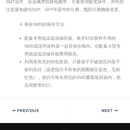
SMT器件，应该佩带防静电腕带，尽量使用吸笔操作，并特别
注意避免碰伤SOP、QFP等器件的引脚，预防引脚翘曲变形。
剩余SMD的保存方法
配备专用低温低湿储存箱。将开封后暂时不用的
SMD或连同送料器一起存放在箱内。但配备大型专
用低温低湿储存箱费用较高。
利用原有完好的包装袋。只要袋子不破损且内装干
燥剂良好（温度指示卡所有的黑圈都呈蓝色，无粉
红色），就仍可将未用完的SMD重新装回袋内，然
后用胶带封口。
PREVIOUS
NEXT