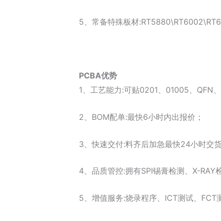
5、常备特殊板材:RT5880\RT6002\RT601
PCBA优势
1、工艺能力:可贴0201、01005、QFN
2、BOM配单:最快6小时内出报价；
3、快速交付:料齐后加急最快24小时交
4、品质管控:拥有SPI锡膏检测、X-RA
5、增值服务:烧录程序、ICT测试、FC