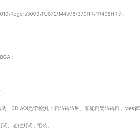
0\Rogers3003\TU872\M4\M6\370HR\FR408HR等.
、BGA；
货；
Y检测、3D AOI光学检测,上料防错防呆、智能料架防错料，Mes
T测试、老化测试，组装。