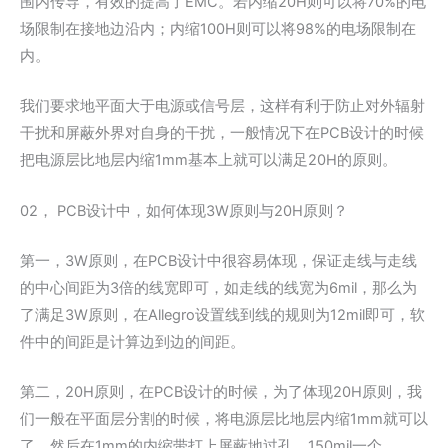
围内传导，有效的提高了EMC。若内缩20H则可以将70%的电
场限制在接地边沿内；内缩100H则可以将98%的电场限制在
内。
我们要求地平面大于电源或信号层，这样有利于防止对外辐射
干扰和屏蔽外界对自身的干扰，一般情况下在PCB设计的时候
把电源层比地层内缩1mm基本上就可以满足20H的原则。
02， PCB设计中，如何体现3W原则与20H原则？
第一，3W原则，在PCB设计中很容易体现，保证走线与走线
的中心间距为3倍的线宽即可，如走线的线宽为6mil，那么为
了满足3W原则，在Allegro设置线到线的规则为12mil即可，软
件中的间距是计算边到边的间距。
第二，20H原则，在PCB设计的时候，为了体现20H原则，我
们一般在平面层分割的时候，将电源层比地层内缩1mm就可以
了。然后在1mm的内缩带打上屏蔽地过孔，150mil一个。