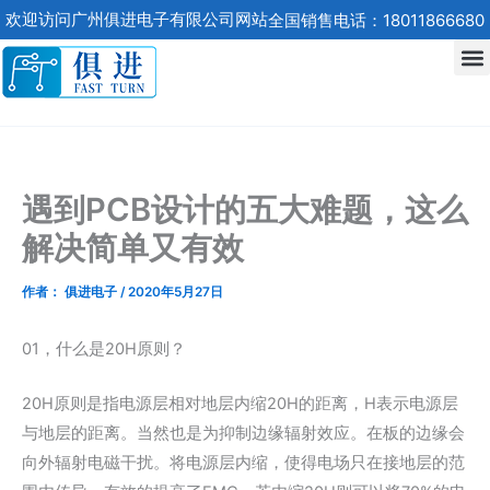
跳
欢迎访问广州俱进电子有限公司网站
全国销售电话：18011866680
至
内
容
遇到PCB设计的五大难题，这么
解决简单又有效
作者：
俱进电子
/
2020年5月27日
01，什么是20H原则？
20H原则是指电源层相对地层内缩20H的距离，H表示电源层
与地层的距离。当然也是为抑制边缘辐射效应。在板的边缘会
向外辐射电磁干扰。将电源层内缩，使得电场只在接地层的范