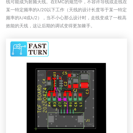
线可能成为射频天线。在EMC的规范中，不容许导线或走线在
某一特定频率的λ/20以下工作（天线的设计长度等于某一特定
频率的λ/4或λ/2），当不小心那么设计时，走线变成了一根高
效能的天线，这让后期的调试变得更加棘手。