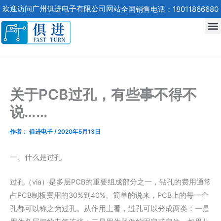
跳
欢迎访问广州俱进电子有限公司网站
全国销售电话：18011866680
至
内
容
关于PCB过孔，有些事不得不
说……​
作者：
俱进电子
/
2020年5月13日
一、什么是过孔
过孔（via）是多层PCB的重要组成部分之一，钻孔的费用通常
占PCB制板费用的30%到40%。简单的说来，PCB上的每一个
孔都可以称之为过孔。从作用上看，过孔可以分成两类：一是