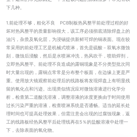
下几种。
1.前处理不够，粗化不良 PCB制板热风整平前处理过程的好
坏对热风整平的质量影响很大，该工序必须彻底清除焊盘上的
油污，杂质及氧化层，为浸锡提供新鲜可焊的铜表面。现在较
常采用的前处理工艺是机械式喷淋，首先是硫酸－双氧水微蚀
刻，微蚀后浸酸，然后是水喷淋冲洗，热风吹干，喷助焊剂，
立即热风整平。前处理不良造成的露铜现象是不分类型批次同
时大量出现的，露铜点常常是分布整个板面，在边缘上更是严
重。使用放大镜观察前处理后的线路板将发现焊盘上有明显残
留的氧化点和污迹。出现类似情况应对微蚀溶液进行化学分
析，检查第二道酸洗溶液，调整溶液的浓度更换由于时间使用
过长污染严重的溶液，检查喷淋系统是否通畅。适当的延长处
理时间也可提高处理效果，但需注意会出现的过腐蚀现象，返
工的线路板经热风整平后处理线再在5％的盐酸溶液中处理一
下，去除表面的氧化物。