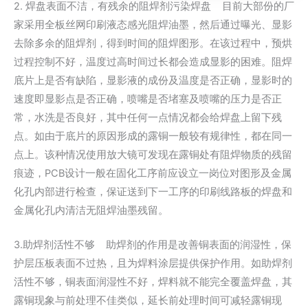
2. 焊盘表面不洁，有残余的阻焊剂污染焊盘 目前大部份的厂
家采用全板丝网印刷液态感光阻焊油墨，然后通过曝光、显影
去除多余的阻焊剂，得到时间的阻焊图形。在该过程中，预烘
过程控制不好，温度过高时间过长都会造成显影的困难。阻焊
底片上是否有缺陷，显影液的成份及温度是否正确，显影时的
速度即显影点是否正确，喷嘴是否堵塞及喷嘴的压力是否正
常，水洗是否良好，其中任何一点情况都会给焊盘上留下残
点。如由于底片的原因形成的露铜一般较有规律性，都在同一
点上。该种情况使用放大镜可发现在露铜处有阻焊物质的残留
痕迹，PCB设计一般在固化工序前应设立一岗位对图形及金属
化孔内部进行检查，保证送到下一工序的印刷线路板的焊盘和
金属化孔内清洁无阻焊油墨残留。
3.助焊剂活性不够 助焊剂的作用是改善铜表面的润湿性，保
护层压板表面不过热，且为焊料涂层提供保护作用。如助焊剂
活性不够，铜表面润湿性不好，焊料就不能完全覆盖焊盘，其
露铜现象与前处理不佳类似，延长前处理时间可减轻露铜现