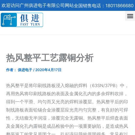
跳
欢迎访问广州俱进电子有限公司网站
全国销售电话：18011866680
至
内
容
热风整平工艺露铜分析
作者：
俱进电子
/
2020年4月17日
热风整平是将印刷线路板浸入熔融的焊料（63SN/37PB）中，
再用热风将印刷线路板的表面及金属化孔内的多余焊料吹掉，
得到一个平滑、均匀而又光亮的焊料涂覆层。热风整平后的印
制线路板表面铅锡合金涂覆层应光亮均匀完整，有良好的可焊
性，无结瘤无半润湿，涂覆完全无露铜。热风整平后焊盘表面
及金属化孔内露铜是成品检验中的一项重要缺陷，是造成热风
整平返工的常见原因之一，引起该问题的原因很多，常见有以