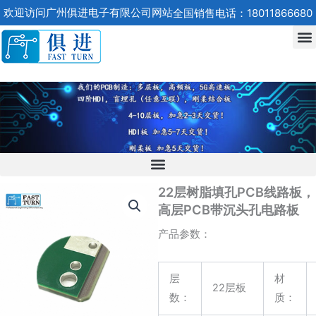
跳
欢迎访问广州俱进电子有限公司网站
全国销售电话：18011866680
至
内
容
22层树脂填孔PCB线路板，
高层PCB带沉头孔电路板
产品参数：
层
材
22层板
数：
质：