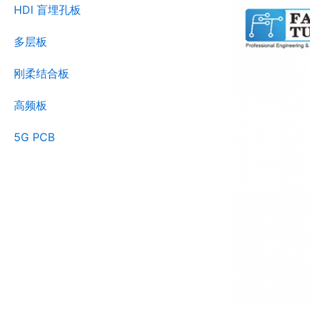
HDI 盲埋孔板
多层板
刚柔结合板
高频板
5G PCB