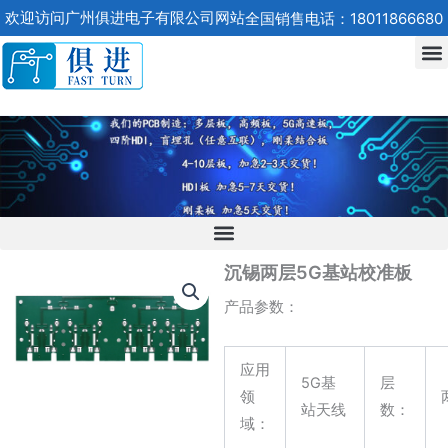
跳
欢迎访问广州俱进电子有限公司网站
全国销售电话：18011866680
至
内
容
沉锡两层5G基站校准板
产品参数：
应用
5G基
层
领
站天线
数：
域：