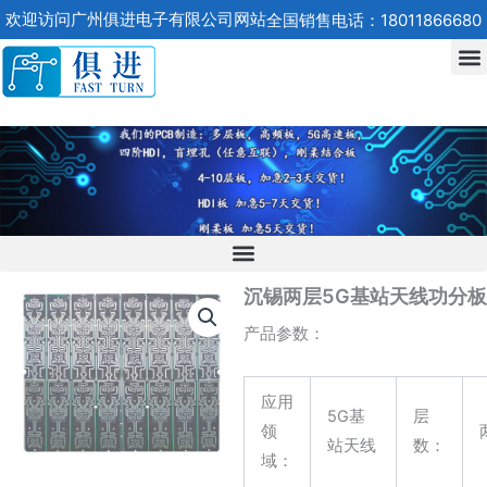
跳
欢迎访问广州俱进电子有限公司网站
全国销售电话：18011866680
至
内
容
沉锡两层5G基站天线功分板
产品参数：
应用
5G基
层
领
站天线
数：
域：