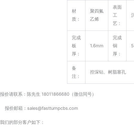
表面
材
聚四氟
工
质：
乙烯
艺：
完成
完成
板
1.6mm
铜
5
厚：
厚：
备
控深钻、树脂塞孔
注：
报价请联系：陈先生 18011866680（微信同号）
报价邮箱：sales@fastturnpcbs.com
我们的部分客户如下：