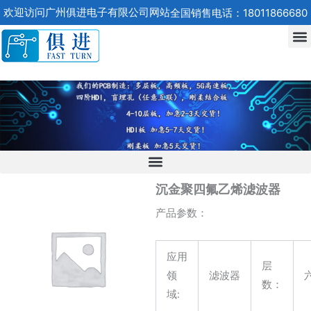
跳
欢迎访问广州俱进电子有限公司网站
全国销售电话：18011866680
至
内
容
沉金聚四氟乙烯滤波器
产品参数：
应用
层
领
滤波器
数：
域: